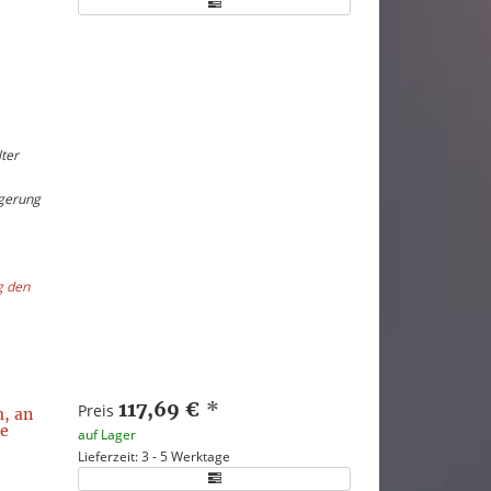
ter
ngerung
g den
117,69 €
*
Preis
, an
he
auf Lager
Lieferzeit: 3 - 5 Werktage