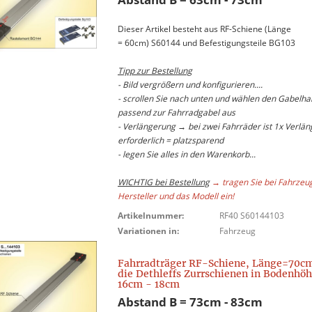
Dieser Artikel besteht aus RF-Schiene (Länge
= 60cm) S60144 und Befestigungsteile BG103
Tipp zur Bestellung
- Bild vergrößern und konfigurieren....
- scrollen Sie nach unten und wählen den Gabelhal
passend zur Fahrradgabel aus
- Verlängerung → bei zwei Fahrräder ist 1x Verlä
erforderlich = platzsparend
- legen Sie alles in den Warenkorb...
WICHTIG bei Bestellung
→ tragen Sie bei Fahrzeu
Hersteller und das Modell ein!
Artikelnummer:
RF40 S60144103
Variationen in:
Fahrzeug
Fahrradträger RF-Schiene, Länge=70cm
die Dethleffs Zurrschienen in Bodenhö
16cm - 18cm
Abstand B = 73cm - 83cm