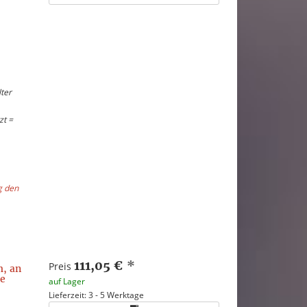
ter
zt =
g den
111,05 €
*
Preis
, an
he
auf Lager
Lieferzeit: 3 - 5 Werktage