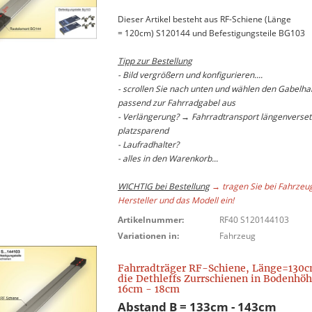
Dieser Artikel besteht aus RF-Schiene (Länge
= 120cm) S120144 und Befestigungsteile BG103
Tipp zur Bestellung
- Bild vergrößern und konfigurieren....
- scrollen Sie nach unten und wählen den Gabelhal
passend zur Fahrradgabel aus
- Verlängerung? → Fahrradtransport längenverset
platzsparend
- Laufradhalter?
- alles in den Warenkorb...
WICHTIG bei Bestellung
→ tragen Sie bei Fahrzeu
Hersteller und das Modell ein!
Artikelnummer:
RF40 S120144103
Variationen in:
Fahrzeug
Fahrradträger RF-Schiene, Länge=130c
die Dethleffs Zurrschienen in Bodenhö
16cm - 18cm
Abstand B = 133cm - 143cm