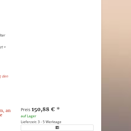
ter
zt =
g den
150,88 €
*
Preis
m, an
he
auf Lager
Lieferzeit: 3 - 5 Werktage