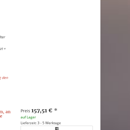
ter
zt =
g den
157,51 €
*
Preis
m, an
he
auf Lager
Lieferzeit: 3 - 5 Werktage