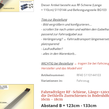
Dieser Artikel besteht aus RF-Schiene (Länge
= 110cm) S110144 und Befestigungsteile BG103
Tipp zur Bestellung
- Bild vergrößern und konfigurieren....
- scrollen Sie nach unten und wählen den Gabelhal
passend zur Fahrradgabel aus
- Verlängerung? → Fahrradtransport längenverset
platzsparend
- Laufradhalter?
- alles in den Warenkorb...
WICHTIG bei Bestellung
→ tragen Sie bei Fahrzeu
Hersteller und das Modell ein!
Artikelnummer:
RF40 S110144103
Variationen in:
Fahrzeug
Fahrradträger RF-Schiene, Länge=120c
die Dethleffs Zurrschienen in Bodenhö
16cm - 18cm
Abstand B = 123cm - 133cm