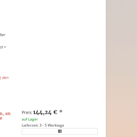
ter
zt =
g den
144,24 €
*
Preis
m, an
he
auf Lager
Lieferzeit: 3 - 5 Werktage