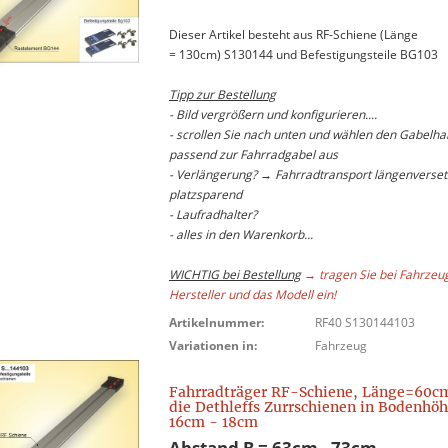
Dieser Artikel besteht aus RF-Schiene (Länge
= 130cm) S130144 und Befestigungsteile BG103
Tipp zur Bestellung
- Bild vergrößern und konfigurieren....
- scrollen Sie nach unten und wählen den Gabelhal
passend zur Fahrradgabel aus
- Verlängerung? → Fahrradtransport längenverset
platzsparend
- Laufradhalter?
- alles in den Warenkorb...
WICHTIG bei Bestellung
→ tragen Sie bei Fahrzeu
Hersteller und das Modell ein!
Artikelnummer:
RF40 S130144103
Variationen in:
Fahrzeug
Fahrradträger RF-Schiene, Länge=60cm
die Dethleffs Zurrschienen in Bodenhö
16cm - 18cm
Abstand B = 63cm - 73cm