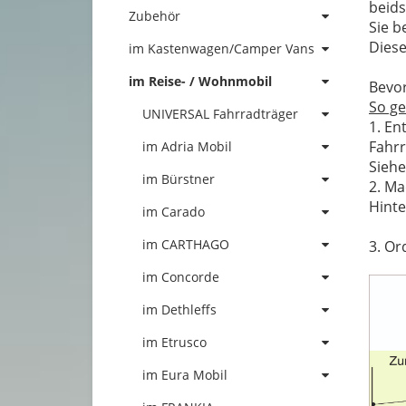
beids
Zubehör
Sie b
Diese
im Kastenwagen/Camper Vans
im Reise- / Wohnmobil
Bevor
So ge
UNIVERSAL Fahrradträger
1. En
Fahrr
im Adria Mobil
Sieh
im Bürstner
2. Ma
Hinte
im Carado
im CARTHAGO
3. Or
im Concorde
im Dethleffs
im Etrusco
im Eura Mobil