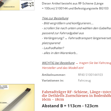
Dieser Artikel besteht aus RF-Schiene (Länge
= 100cm) S100144 und Befestigungsteile BG103
Tipp zur Bestellung
- Bild vergrößern und konfigurieren....
- scrollen Sie nach unten und wählen den Gabelhal
passend zur Fahrradgabel aus
- Verlängerung? → Fahrradtransport längenverset
platzsparend
- Laufradhalter?
- alles in den Warenkorb...
WICHTIG bei Bestellung
→ tragen Sie bei Fahrzeu
Hersteller und das Modell ein!
Artikelnummer:
RF40 S100144103
Variationen in:
Fahrzeug
Fahrradträger RF-Schiene, Länge=110c
die Dethleffs Zurrschienen in Bodenhö
16cm - 18cm
Abstand B = 113cm - 123cm