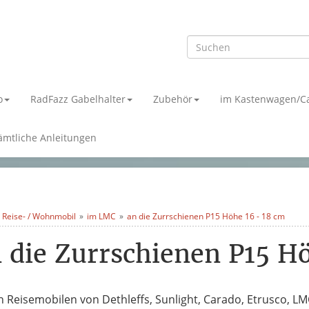
o
RadFazz Gabelhalter
Zubehör
im Kastenwagen/C
ämtliche Anleitungen
 Reise- / Wohnmobil
im LMC
an die Zurrschienen P15 Höhe 16 - 18 cm
 die Zurrschienen P15 H
n Reisemobilen von Dethleffs, Sunlight, Carado, Etrusco, L