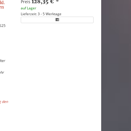
128,35 €
*
Preis
kl.
en
auf Lager
Lieferzeit: 3 - 5 Werktage
 S25
ter
ehr
g den