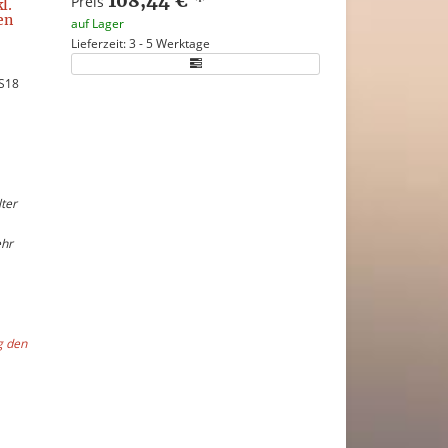
108,44 €
*
Preis
l.
en
auf Lager
Lieferzeit: 3 - 5 Werktage
 S18
ter
ehr
g den