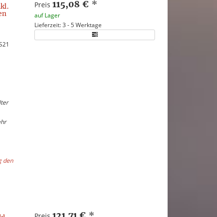
115,08 €
*
Preis
kl.
en
auf Lager
Lieferzeit: 3 - 5 Werktage
 S21
ter
ehr
g den
121,71 €
*
Preis