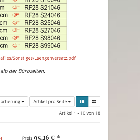
afiles/Sonstiges/Laengenversatz.pdf
alb der Bürozeiten.
-----------------------------------------------------------------
Sortierung
Artikel pro Seite
Artikel 1 - 10 von 18
95,16 €
*
Preis
l.