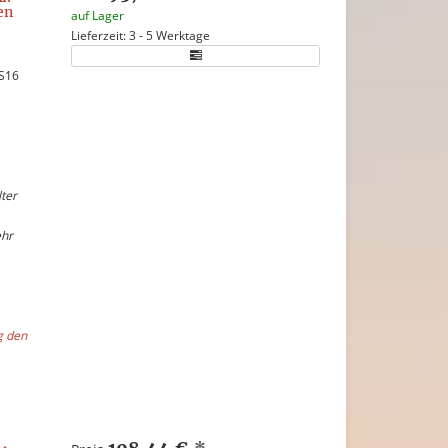
en
auf Lager
Lieferzeit: 3 - 5 Werktage
 S16
ter
ehr
g den