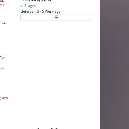
kl.
en
auf Lager
Lieferzeit: 3 - 5 Werktage
 S24
ter
ehr
g den