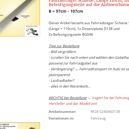
Fahrradträger Schiene, Länge 110cm, in
Befestigungsteile auf die Airlineschien
B = 97cm - 107cm
Dieser Artikel besteht aus Fahrradträger-Schiene
(Länge = 110cm), 1x Distanzplatte D138 und
2x Befestigungsteile BG046
Tipp zur Bestellung
- Bild vergrößern
- scrollen Sie nach unten und wählen den Gabelhal
passend zur Fahrradgabel aus
- Verlängerung? → Fahrradtransport im Auto ist s
platzsparend
- Laufradhalter?
- alles in den Warenkorb...
WICHTIG bei Bestellung
→ tragen Sie bei Fahrzeu
Hersteller und das Modell ein!
Artikelnummer:
RF28 S24046D138
Variationen in:
Fahrzeug