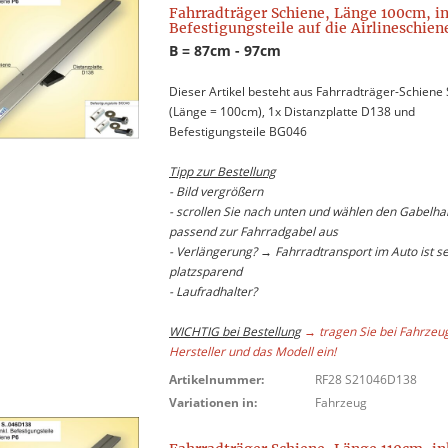
Fahrradträger Schiene, Länge 100cm, in
Befestigungsteile auf die Airlineschien
B = 87cm - 97cm
Dieser Artikel besteht aus Fahrradträger-Schiene
(Länge = 100cm), 1x Distanzplatte D138 und
Befestigungsteile BG046
Tipp zur Bestellung
- Bild vergrößern
- scrollen Sie nach unten und wählen den Gabelhal
passend zur Fahrradgabel aus
- Verlängerung? → Fahrradtransport im Auto ist s
platzsparend
- Laufradhalter?
WICHTIG bei Bestellung
→ tragen Sie bei Fahrzeu
Hersteller und das Modell ein!
Artikelnummer:
RF28 S21046D138
Variationen in:
Fahrzeug