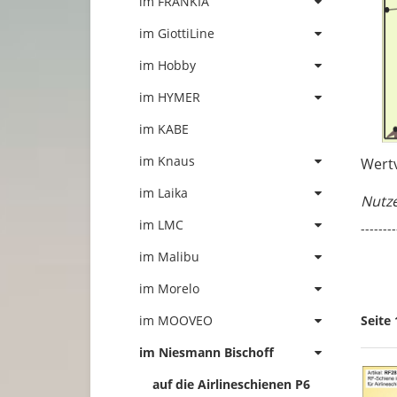
im FRANKIA
im GiottiLine
im Hobby
im HYMER
im KABE
im Knaus
Wertv
im Laika
Nutze
im LMC
--------
im Malibu
im Morelo
im MOOVEO
Seite 
im Niesmann Bischoff
auf die Airlineschienen P6