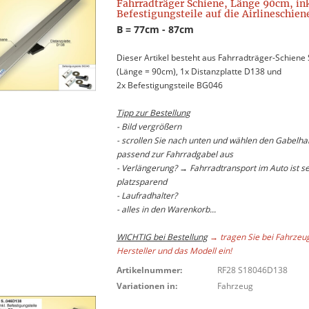
Fahrradträger Schiene, Länge 90cm, ink
Befestigungsteile auf die Airlineschien
B = 77cm - 87cm
Dieser Artikel besteht aus Fahrradträger-Schiene
(Länge = 90cm), 1x Distanzplatte D138 und
2x Befestigungsteile BG046
Tipp zur Bestellung
- Bild vergrößern
- scrollen Sie nach unten und wählen den Gabelhal
passend zur Fahrradgabel aus
- Verlängerung? → Fahrradtransport im Auto ist s
platzsparend
- Laufradhalter?
- alles in den Warenkorb...
WICHTIG bei Bestellung
→ tragen Sie bei Fahrzeu
Hersteller und das Modell ein!
Artikelnummer:
RF28 S18046D138
Variationen in:
Fahrzeug