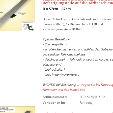
Befestigungsteile auf die Airlineschien
B = 57cm - 67cm
Dieser Artikel besteht aus Fahrradträger-Schiene
(Länge = 70cm), 1x Distanzplatte D138 und
2x Befestigungsteile BG046
Tipp zur Bestellung
- Bild vergrößern
- scrollen Sie nach unten und wählen den Gabelhal
passend zur Fahrradgabel aus
- Verlängerung? → Fahrradtransport im Auto ist s
platzsparend
- Laufradhalter?
- alles in den Warenkorb...
WICHTIG bei Bestellung
→ tragen Sie bei Fahrzeu
Hersteller und das Modell ein!
Artikelnummer:
RF28 S16046D138
Variationen in:
Fahrzeug