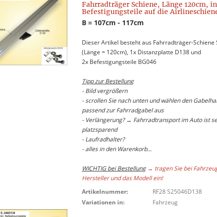
Fahrradträger Schiene, Länge 120cm, in
Befestigungsteile auf die Airlineschien
B = 107cm - 117cm
Dieser Artikel besteht aus Fahrradträger-Schiene
(Länge = 120cm), 1x Distanzplatte D138 und
2x Befestigungsteile BG046
Tipp zur Bestellung
- Bild vergrößern
- scrollen Sie nach unten und wählen den Gabelhal
passend zur Fahrradgabel aus
- Verlängerung? → Fahrradtransport im Auto ist s
platzsparend
- Laufradhalter?
- alles in den Warenkorb...
WICHTIG bei Bestellung
→ tragen Sie bei Fahrzeu
Hersteller und das Modell ein!
Artikelnummer:
RF28 S25046D138
Variationen in:
Fahrzeug