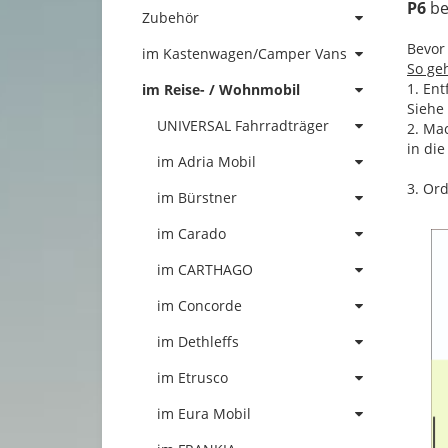
P6
be
Zubehör
Bevor
im Kastenwagen/Camper Vans
So geh
1. En
im Reise- / Wohnmobil
Siehe
UNIVERSAL Fahrradträger
2. Ma
in die
im Adria Mobil
3. Or
im Bürstner
im Carado
im CARTHAGO
im Concorde
im Dethleffs
im Etrusco
im Eura Mobil