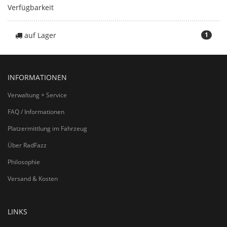
Verfügbarkeit
auf Lager
1
INFORMATIONEN
Verwaltung + Service
FAQ / Informationen
Platzermittlung im Fahrzeug
Über RadFazz
Philosophie
Versand & Kosten
LINKS