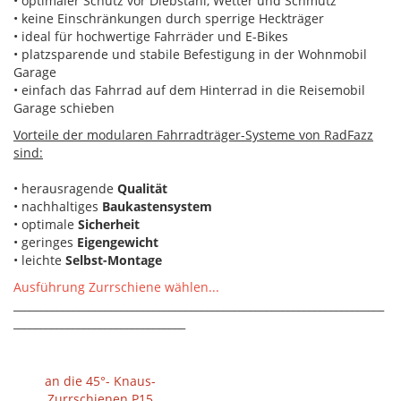
• optimaler Schutz vor Diebstahl, Wetter und Schmutz
• keine Einschränkungen durch sperrige Heckträger
• ideal für hochwertige Fahrräder und E-Bikes
• platzsparende und stabile Befestigung in der Wohnmobil
Garage
• einfach das Fahrrad auf dem Hinterrad in die Reisemobil
Garage schieben
Vorteile der modularen Fahrradträger-Systeme von RadFazz
sind:
• herausragende
Qualität
• nachhaltiges
Baukastensystem
• optimale
Sicherheit
• geringes
Eigengewicht
• leichte
Selbst-Montage
Ausführung Zurrschiene wählen...
_____________________________________________________________________
________________________________
an die 45°- Knaus-
Zurrschienen P15