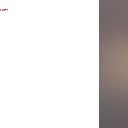
g den