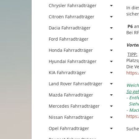
Chrysler Fahrradträger
In di
siche
Citroën Fahrradträger
P6
an
Dacia Fahrradträger
Bei R
Ford Fahrradträger
Vorte
Honda Fahrradträger
TIPP:
Platz
Hyundai Fahrradträger
Die V
KIA Fahrradträger
https
Land Rover Fahrradträger
Welch
So geh
Mazda Fahrradträger
- Ent
Siehe
Mercedes Fahrradträger
- Mach
https
Nissan Fahrradträger
Opel Fahrradträger
Suchen