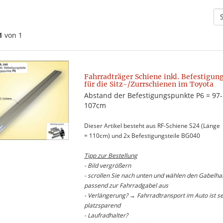
1
von 1
Fahrradträger Schiene inkl. Befestigung
für die Sitz-/Zurrschienen im Toyota
Abstand der Befestigungspunkte P6 = 97-
107cm
Dieser Artikel besteht aus RF-Schiene S24 (Länge
= 110cm) und 2x Befestigungsteile BG040
Tipp zur Bestellung
- Bild vergrößern
- scrollen Sie nach unten und wählen den Gabelhal
passend zur Fahrradgabel aus
- Verlängerung? → Fahrradtransport im Auto ist s
platzsparend
- Laufradhalter?