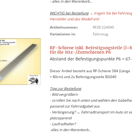
-
alles in den Warenkorb...
WICHTIG bei Bestellung
→ tragen Sie bei Fahrzeu
Hersteller und das Modell ein!
Artikelnummer:
RF28 S24040
Variationen in:
Fahrzeug
RF-Schiene inkl. Befestigungsteile (l=
für die Sitz-/Zurrschienen P6
Abstand der Befestigungspunkte P6 = 67
Dieser Artikel besteht aus RF-Schiene S84 (Länge
= 80cm) und 2x Befestigungsteile BG040
Tipp zur Bestellung
- Bild vergrößern
- scrollen Sie nach unten und wählen den Gabelhal
passend zur Fahrradgabel aus
- Verlängerung? → Fahrradtransport im Auto ist s
platzsparend
- Laufradhalter?
alles in den Warenkorb...