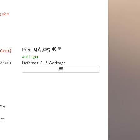
g den
94,05 €
*
Preis
80cm)
auf Lager
-77cm
Lieferzeit: 3 - 5 Werktage
ter
ehr