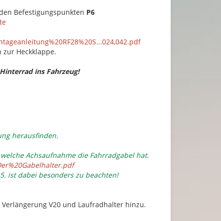
it den Befestigungspunkten
P6
te
ontageanleitung%20RF28%20S...024,042.pdf
n zur Heckklappe.
Hinterrad ins Fahrzeug!
ung herausfinden.
n welche Achsaufnahme die Fahrradgabel hat.
/Der%20Gabelhalter.pdf
 5. ist dabei besonders zu beachten!
l. Verlängerung V20 und Laufradhalter hinzu.