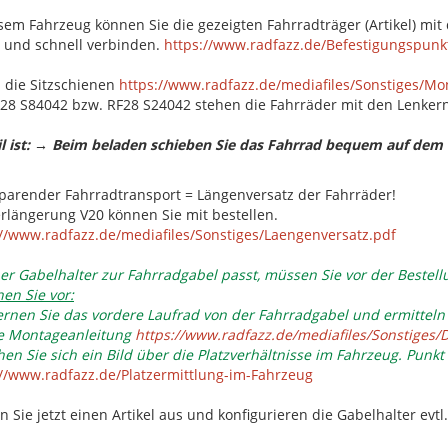
esem Fahrzeug können Sie die gezeigten Fahrradträger (Artikel) m
r und schnell verbinden.
https://www.radfazz.de/Befestigungspunk
 die Sitzschienen
https://www.radfazz.de/mediafiles/Sonstiges/M
F28 S84042 bzw. RF28 S24042 stehen die Fahrräder mit den Lenker
il ist: → Beim beladen schieben Sie das Fahrrad bequem auf dem 
sparender Fahrradtransport = Längenversatz der Fahrräder!
erlängerung V20 können Sie mit bestellen.
://www.radfazz.de/mediafiles/Sonstiges/Laengenversatz.pdf
er Gabelhalter zur Fahrradgabel passt, müssen Sie vor der Bestell
en Sie vor:
fernen Sie das vordere Laufrad von der Fahrradgabel und ermittel
 Montageanleitung
https://www.radfazz.de/mediafiles/Sonstiges
en Sie sich ein Bild über die Platzverhältnisse im Fahrzeug. Punkt
://www.radfazz.de/Platzermittlung-im-Fahrzeug
 Sie jetzt einen Artikel aus und konfigurieren die Gabelhalter evt