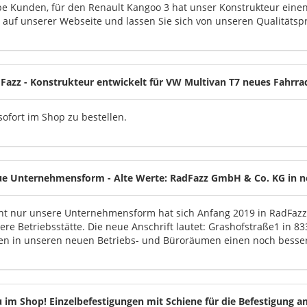
be Kunden, für den Renault Kangoo 3 hat unser Konstrukteur einen
 auf unserer Webseite und lassen Sie sich von unseren Qualitäts
Fazz - Konstrukteur entwickelt für VW Multivan T7 neues Fahrr
sofort im Shop zu bestellen.
e Unternehmensform - Alte Werte: RadFazz GmbH & Co. KG in ne
ht nur unsere Unternehmensform hat sich Anfang 2019 in RadFaz
ere Betriebsstätte. Die neue Anschrift lautet: Grashofstraße1 in 8
en in unseren neuen Betriebs- und Büroräumen einen noch besser
 im Shop! Einzelbefestigungen mit Schiene für die Befestigung an