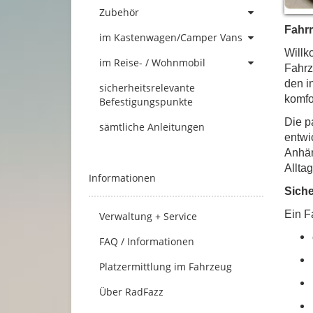
Zubehör
Fahrr
im Kastenwagen/Camper Vans
Will
im Reise- / Wohnmobil
Fahrz
den i
sicherheitsrelevante
komfo
Befestigungspunkte
Die p
sämtliche Anleitungen
entwi
Anhän
Alltag
Informationen
Sich
Ein F
Verwaltung + Service
FAQ / Informationen
Platzermittlung im Fahrzeug
Über RadFazz