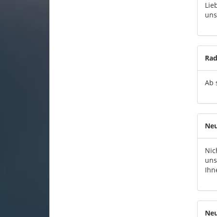
Lie
uns
Rad
Ab 
Neu
Nic
uns
Ihn
Neu