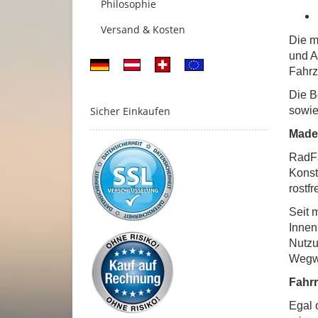
Philosophie
Versand & Kosten
Die m
und A
Fahrz
Die B
sowie
Sicher Einkaufen
Made 
RadFa
Konst
rostf
Seit 
Innen
Nutzu
Wegwe
Fahrr
Egal 