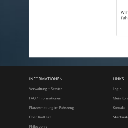
Wir
Fah
INFORMATIONEN
LINKS
Verwaltung + Service
Login
FAQ / Informationen
Mein Kon
Platzermittlung im Fahrzeug
Kontakt
Über RadFazz
Startseit
Philosophie