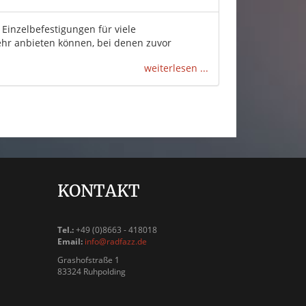
Einzelbefestigungen für viele
ehr anbieten können, bei denen zuvor
weiterlesen ...
KONTAKT
Tel.:
+49 (0)8663 - 418018
Email:
info@radfazz.de
Grashofstraße 1
83324 Ruhpolding