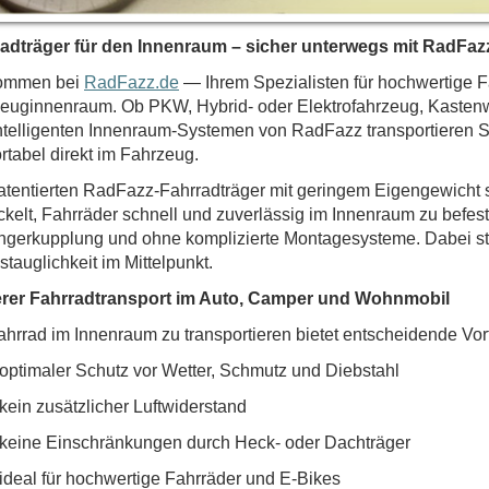
adträger für den Innenraum – sicher unterwegs mit RadFaz
kommen bei
RadFazz.de
— Ihrem Spezialisten für hochwertige F
euginnenraum. Ob PKW, Hybrid- oder Elektrofahrzeug, Kasten
ntelligenten Innenraum-Systemen von RadFazz transportieren Si
rtabel direkt im Fahrzeug.
atentierten RadFazz-Fahrradträger mit geringem Eigengewicht s
ckelt, Fahrräder schnell und zuverlässig im Innenraum zu befe
gerkupplung und ohne komplizierte Montagesysteme. Dabei ste
stauglichkeit im Mittelpunkt.
erer Fahrradtransport im Auto, Camper und Wohnmobil
ahrrad im Innenraum zu transportieren bietet entscheidende Vort
optimaler Schutz vor Wetter, Schmutz und Diebstahl
kein zusätzlicher Luftwiderstand
keine Einschränkungen durch Heck- oder Dachträger
ideal für hochwertige Fahrräder und E-Bikes