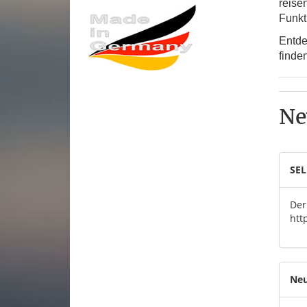
reise
Funkt
Entde
finde
Ne
SEL
Der
htt
Neu