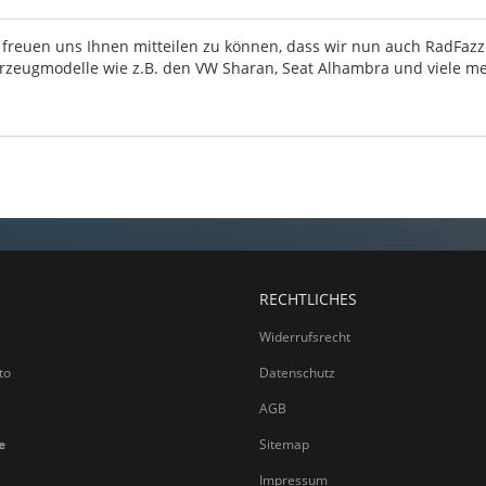
 freuen uns Ihnen mitteilen zu können, dass wir nun auch RadFazz 
rzeugmodelle wie z.B. den VW Sharan, Seat Alhambra und viele m
RECHTLICHES
Widerrufsrecht
to
Datenschutz
AGB
e
Sitemap
Impressum