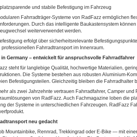
platzsparende und stabile Befestigung im Fahrzeug
odularen Fahrradträger-Systeme von RadFazz ermöglichen flex
nforderungen. Durch das intelligente Baukastensystem können
eugwechsel weiterverwendet werden.
efestigung erfolgt über sicherheitsrelevante Befestigungspunkte
 professionellen Fahrradtransport im Innenraum.
in Germany – entwickelt für anspruchsvolle Fahrradfahrer
zz steht für langlebige Qualität, hochwertige Materialien, ger
ruktionen. Die Systeme bestehen aus robusten Aluminium-Komp
reien Befestigungsteilen. Gleichzeitig bleiben die Fahrradhalter
mehr als zwei Jahrzehnte vertrauen Fahrradfahrer, Camper und 
raumlösungen von RadFazz. Auch Fachmagazine loben die plat
ng der Systeme in unterschiedlichen Fahrzeugen. RadFazz Fahr
rfprodukt.
adtransport neu gedacht
ob Mountainbike, Rennrad, Trekkingrad oder E-Bike — mit ein