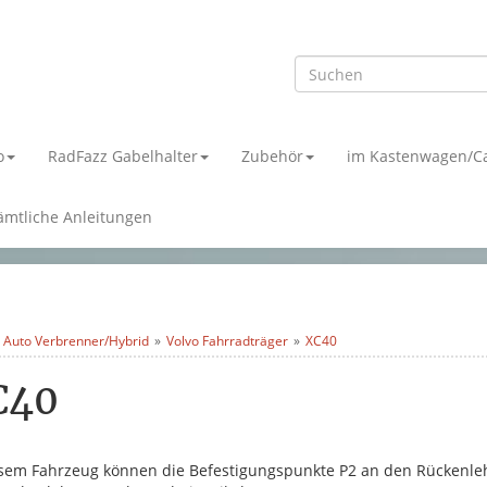
o
RadFazz Gabelhalter
Zubehör
im Kastenwagen/C
ämtliche Anleitungen
 Auto Verbrenner/Hybrid
Volvo Fahrradträger
XC40
C40
esem Fahrzeug können die Befestigungspunkte P2 an den Rückenle