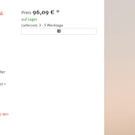
96,09 €
*
Preis
l.
auf Lager
Lieferzeit: 3 - 5 Werktage
ter
zt =
g den