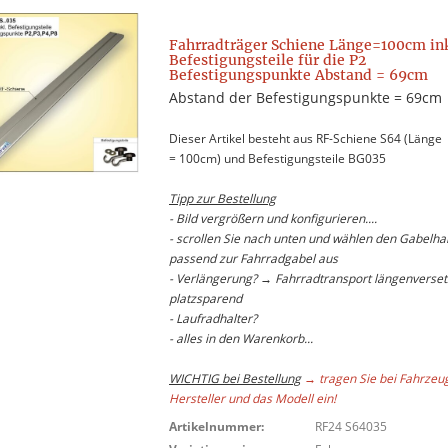
Fahrradträger Schiene Länge=100cm ink
Befestigungsteile für die P2
Befestigungspunkte Abstand = 69cm
Abstand der Befestigungspunkte = 69cm
Dieser Artikel besteht aus RF-Schiene S64 (Länge
= 100cm) und Befestigungsteile BG035
Tipp zur Bestellung
- Bild vergrößern und konfigurieren....
- scrollen Sie nach unten und wählen den Gabelhal
passend zur Fahrradgabel aus
- Verlängerung? → Fahrradtransport längenverset
platzsparend
- Laufradhalter?
- alles in den Warenkorb...
WICHTIG bei Bestellung
→ tragen Sie bei Fahrzeu
Hersteller und das Modell ein!
Artikelnummer:
RF24 S64035