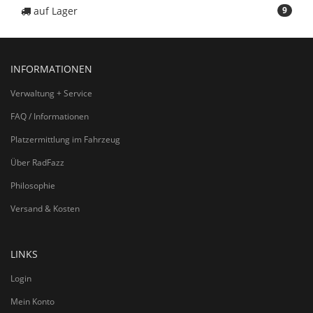
auf Lager
9
INFORMATIONEN
Verwaltung + Service
FAQ / Informationen
Platzermittlung im Fahrzeug
Über RadFazz
Philosophie
Versand & Kosten
LINKS
Login
Mein Konto