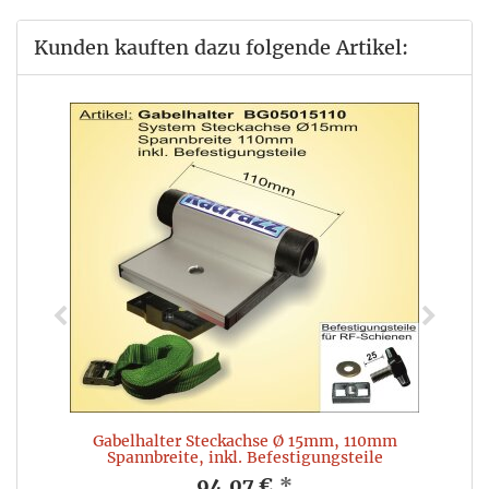
Kunden kauften dazu folgende Artikel:
Gabelhalter Steckachse Ø 15mm, 110mm
G
Spannbreite, inkl. Befestigungsteile
94,07 €
*