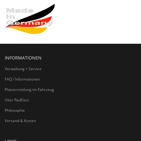
INFORMATIONEN
Verwaltung + Service
FAQ / Informationen
Platzermittlung im Fahrzeug
Über RadFazz
Philosophie
Versand & Kosten