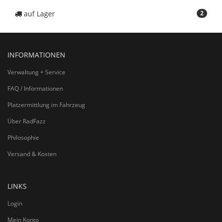
auf Lager
2
INFORMATIONEN
Verwaltung + Service
FAQ / Informationen
Platzermittlung im Fahrzeug
Über RadFazz
Philosophie
Versand & Kosten
LINKS
Login
Mein Konto