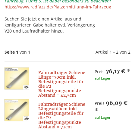
Fahrzeug. Punkt 5. ist dabei besonders zu beachten!
https://www.radfazz.de/Platzermittlung-im-Fahrzeug
Suchen Sie jetzt einen Artikel aus und
konfigurieren Gabelhalter evtl. Verlängerung
V20 und Laufradhalter hinzu.
Seite 1
von 1
Artikel 1 - 2 von 2
76,17 €
*
Preis
Fahrradträger Schiene
Länge=70cm inkl.
auf Lager
Befestigungsteile für
die P2
Befestigungspunkte
Abstand = 42,5cm
96,09 €
Preis
Fahrradträger Schiene
Länge=100cm inkl.
*
Befestigungsteile für
auf Lager
die P2
Befestigungspunkte
Abstand = 72cm