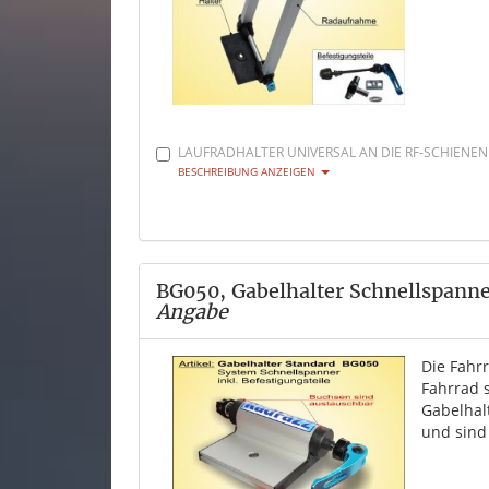
LAUFRADHALTER UNIVERSAL AN DIE RF-SCHIENEN
BESCHREIBUNG ANZEIGEN
BG050, Gabelhalter Schnellspann
Angabe
Die Fahr
Fahrrad 
Gabelhal
und sind