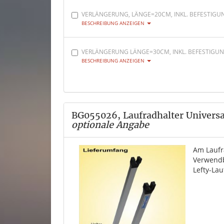
VERLÄNGERUNG, LÄNGE=20CM, INKL. BEFESTIGU
BESCHREIBUNG ANZEIGEN
VERLÄNGERUNG LÄNGE=30CM, INKL. BEFESTIGU
BESCHREIBUNG ANZEIGEN
BG055026, Laufradhalter Universal
optionale Angabe
Am Laufr
Verwendb
Lefty-Lau