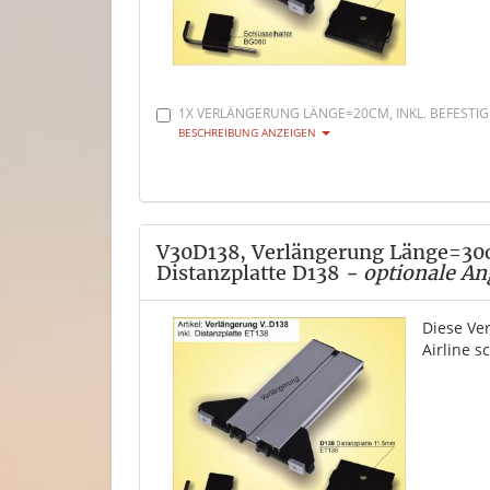
1X VERLÄNGERUNG LÄNGE=20CM, INKL. BEFESTIG
BESCHREIBUNG ANZEIGEN
V30D138, Verlängerung Länge=30cm
Distanzplatte D138
- optionale An
Diese Ve
Airline 