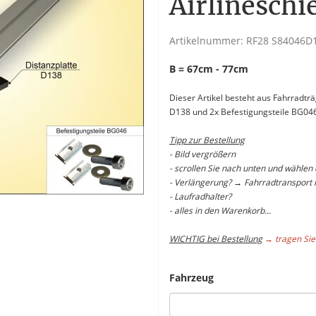
Airlineschi
Artikelnummer:
RF28 S84046D
B = 67cm - 77cm
Dieser Artikel besteht aus Fahrradtr
D138 und 2x Befestigungsteile BG04
Tipp zur Bestellung
- Bild vergrößern
- scrollen Sie nach unten und wählen
- Verlängerung? → Fahrradtransport i
- Laufradhalter?
- alles in den Warenkorb...
WICHTIG bei Bestellung
→ tragen Sie
Fahrzeug