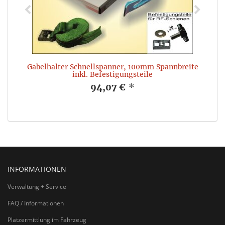
Gabelhalter Schnellspanner, 100mm Spannbreite
inkl. Befestigungsteile
94,07 €
*
INFORMATIONEN
Verwaltung + Service
FAQ / Informationen
Platzermittlung im Fahrzeug