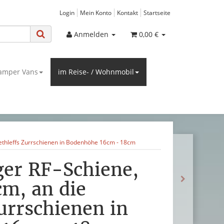
Login
Mein Konto
Kontakt
Startseite
Anmelden
0,00 €
amper Vans
im Reise- / Wohnmobil
ethleffs Zurrschienen in Bodenhöhe 16cm - 18cm
ger RF-Schiene,
m, an die
urrschienen in