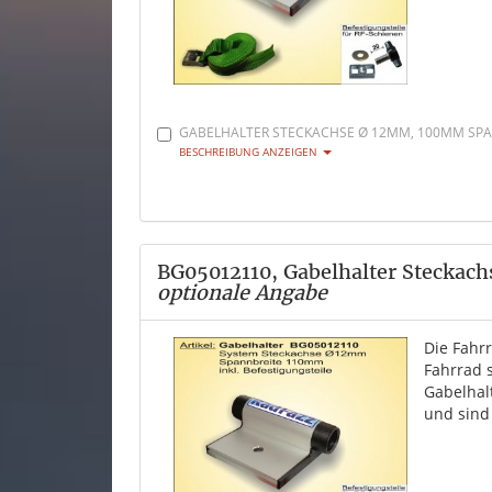
GABELHALTER STECKACHSE Ø 12MM, 100MM SPAN
BESCHREIBUNG ANZEIGEN
BG05012110, Gabelhalter Steckac
optionale Angabe
Die Fahr
Fahrrad 
Gabelhal
und sind