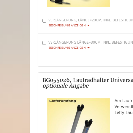
VERLÄNGERUNG, LÄNGE=20CM, INKL. BEFESTIGU
BESCHREIBUNG ANZEIGEN
VERLÄNGERUNG LÄNGE=30CM, INKL. BEFESTIGU
BESCHREIBUNG ANZEIGEN
BG055026, Laufradhalter Universal
optionale Angabe
Am Laufr
Verwendb
Lefty-Lau