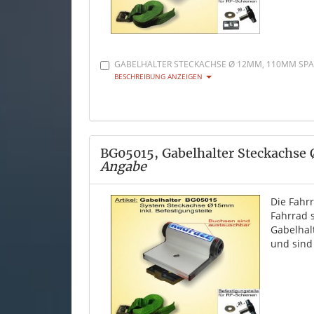
GABELHALTER STECKACHSE Ø 12MM, 110MM SPAN
BESCHREIBUNG ANZEIGEN
BG05015, Gabelhalter Steckachse
Angabe
Die Fahr
Fahrrad 
Gabelhal
und sind