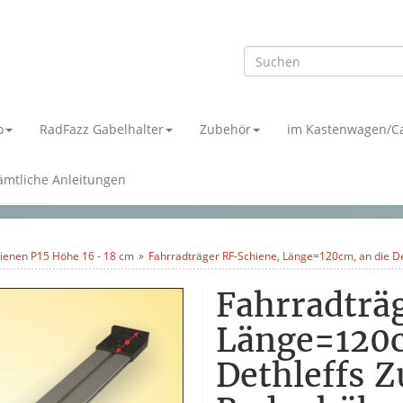
o
RadFazz Gabelhalter
Zubehör
im Kastenwagen/C
ämtliche Anleitungen
hienen P15 Höhe 16 - 18 cm
Fahrradträger RF-Schiene, Länge=120cm, an die D
Fahrradträ
Länge=120c
Dethleffs Z