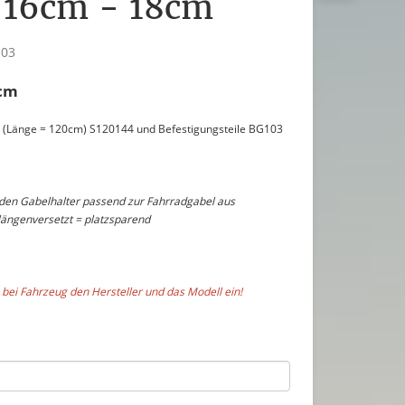
 16cm - 18cm
103
3cm
ne (Länge = 120cm) S120144 und Befestigungsteile BG103
 den Gabelhalter passend zur Fahrradgabel aus
längenversetzt = platzsparend
 bei Fahrzeug den Hersteller und das Modell ein!