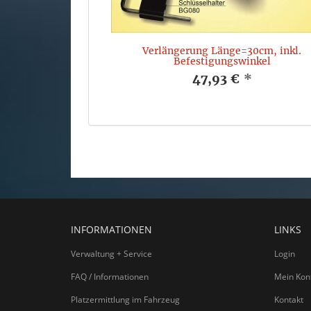
Verlängerung Länge=30cm, inkl.
Befestigungswinkel
47,93 €
*
INFORMATIONEN
LINKS
Verwaltung + Service
Login
FAQ / Informationen
Mein Kon
Platzermittlung im Fahrzeug
Kontakt