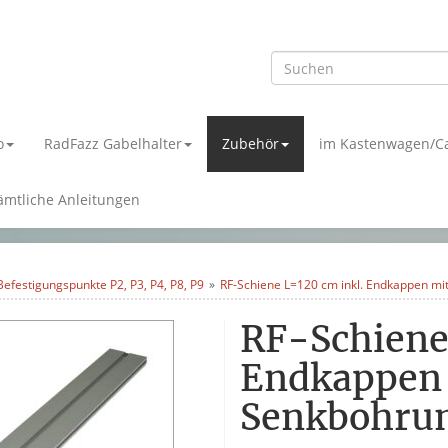
o
RadFazz Gabelhalter
Zubehör
im Kastenwagen/C
ämtliche Anleitungen
efestigungspunkte P2, P3, P4, P8, P9
RF-Schiene L=120 cm inkl. Endkappen m
RF-Schiene
Endkappen
Senkbohru