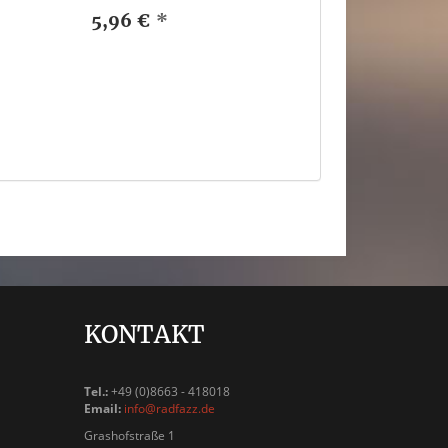
5,96 €
*
KONTAKT
Tel.:
+49 (0)8663 - 418018
Email:
info@radfazz.de
Grashofstraße 1