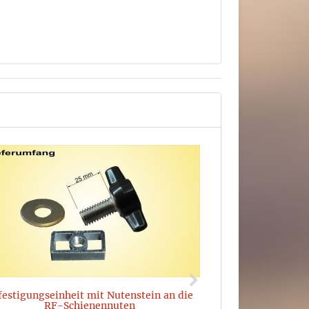
Befestigungswin
festigungseinheit mit Nutenstein an die
RF-Schienennuten