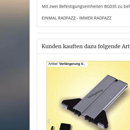
Mit zwei Befestigungseinheiten BG035 zu bef
EINMAL RADFAZZ - IMMER RADFAZZ
Kunden kauften dazu folgende Art
l. Endkappen mit
BA=88 cm
*