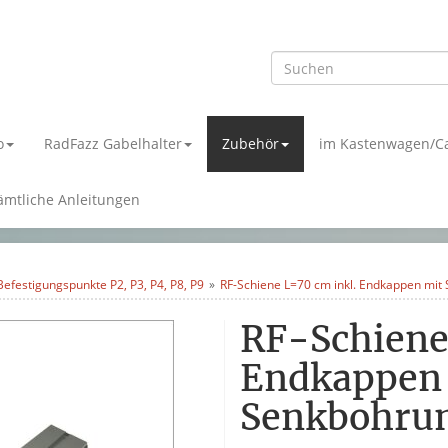
o
RadFazz Gabelhalter
Zubehör
im Kastenwagen/C
ämtliche Anleitungen
efestigungspunkte P2, P3, P4, P8, P9
RF-Schiene L=70 cm inkl. Endkappen mi
RF-Schiene
Endkappen
Senkbohru