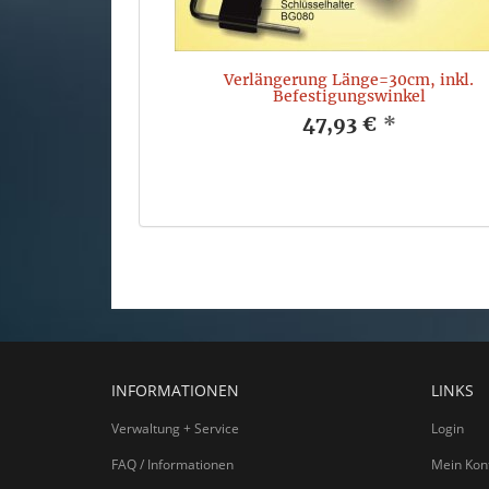
Verlängerung Länge=30cm, inkl.
Befestigungswinkel
47,93 €
*
INFORMATIONEN
LINKS
Verwaltung + Service
Login
FAQ / Informationen
Mein Kon