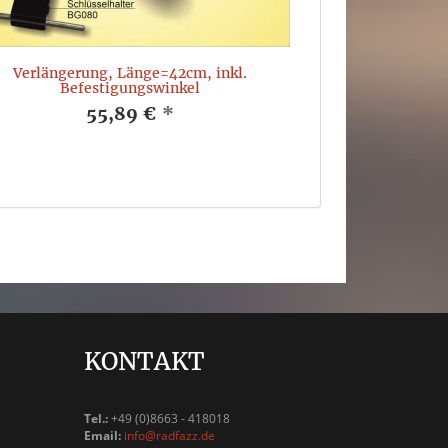
Verlängerung, Länge=42cm, inkl.
Befestigungswinkel
55,89 €
*
KONTAKT
Tel.:
+49 (0)8663 - 418018
Email:
info@radfazz.de