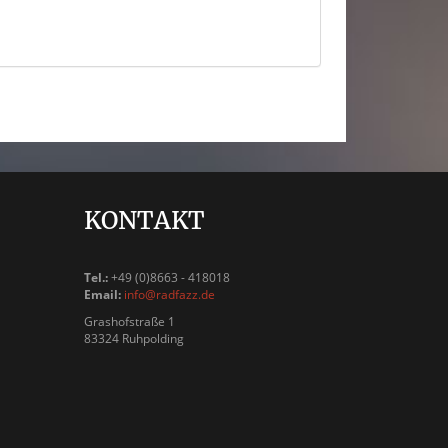
KONTAKT
Tel.:
+49 (0)8663 - 418018
Email:
info@radfazz.de
Grashofstraße 1
83324 Ruhpolding