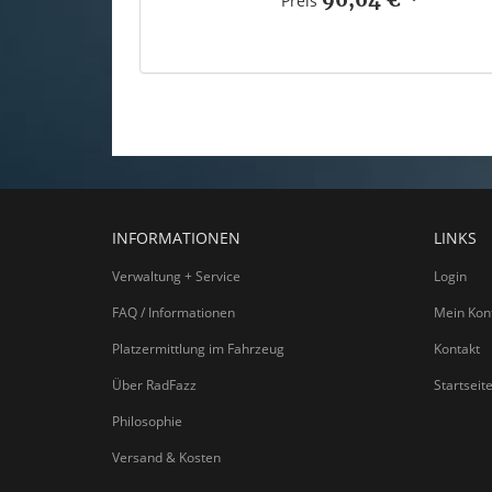
Preis
INFORMATIONEN
LINKS
Verwaltung + Service
Login
FAQ / Informationen
Mein Kon
Platzermittlung im Fahrzeug
Kontakt
Über RadFazz
Startseit
Philosophie
Versand & Kosten