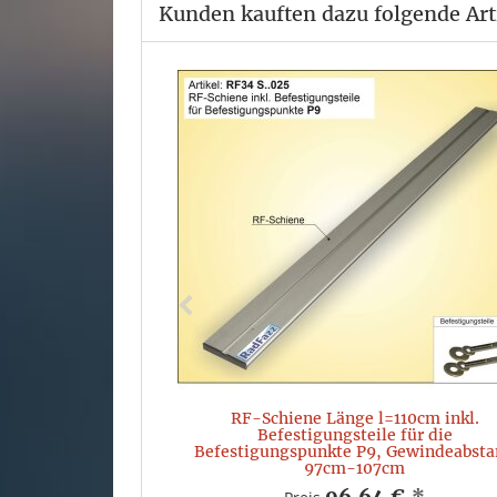
Kunden kauften dazu folgende Art
 Ø 12mm, 100mm
estigungsteile
*
RF-Schiene Länge l=110cm inkl.
Befestigungsteile für die
Befestigungspunkte P9, Gewindeabst
97cm-107cm
96,64 €
*