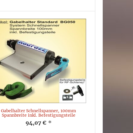
RF-Schiene
Befesti
Befestigungspu
Pre
Gabelhalter Schnellspanner, 100mm
Spannbreite inkl. Befestigungsteile
94,07 €
*