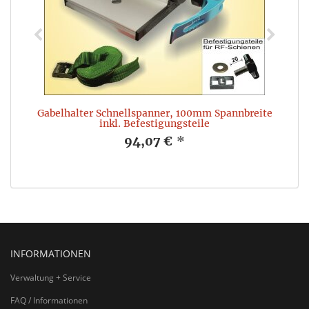
Gabelhalter Schnellspanner, 100mm Spannbreite
inkl. Befestigungsteile
94,07 €
*
INFORMATIONEN
Verwaltung + Service
FAQ / Informationen