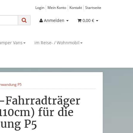
Login
Mein Konto
Kontakt
Startseite
Anmelden
0,00 €
amper Vans
im Reise- / Wohnmobil
tenwandung P5
-Fahrradträger
110cm) für die
dung P5