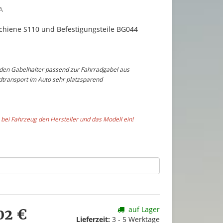
A
Schiene S110 und Befestigungsteile BG044
 den Gabelhalter passend zur Fahrradgabel aus
transport im Auto sehr platzsparend
 bei Fahrzeug den Hersteller und das Modell ein!
auf Lager
02 €
Lieferzeit:
3 - 5 Werktage