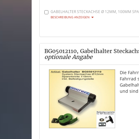
GABELHALTER STECKACHSE Ø 12MM, 100MM SPAN
BESCHREIBUNG ANZEIGEN
BG05012110, Gabelhalter Steckac
optionale Angabe
Die Fahr
Fahrrad 
Gabelhal
und sind