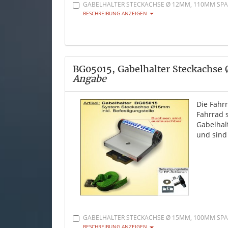
GABELHALTER STECKACHSE Ø 12MM, 110MM SPAN
BESCHREIBUNG ANZEIGEN
BG05015, Gabelhalter Steckachse
Angabe
Die Fahr
Fahrrad 
Gabelhal
und sind
GABELHALTER STECKACHSE Ø 15MM, 100MM SPAN
BESCHREIBUNG ANZEIGEN