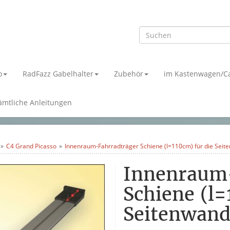
o
RadFazz Gabelhalter
Zubehör
im Kastenwagen/C
ämtliche Anleitungen
C4 Grand Picasso
Innenraum-Fahrradträger Schiene (l=110cm) für die Sei
Innenraum
Schiene (l=
Seitenwan