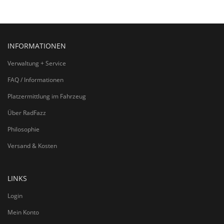
INFORMATIONEN
Verwaltung + Service
FAQ / Informationen
Platzermittlung im Fahrzeug
Über RadFazz
Philosophie
Versand & Kosten
LINKS
Login
Mein Konto