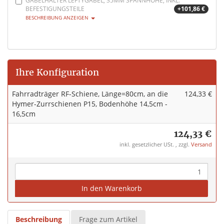
GABELHALTER LEFTYGABEL, 35MM SPANNHÖHE, INKL.
BEFESTIGUNGSTEILE
+101,86 €
BESCHREIBUNG ANZEIGEN
Ihre Konfiguration
Fahrradträger RF-Schiene, Länge=80cm, an die
124,33 €
Hymer-Zurrschienen P15, Bodenhöhe 14,5cm -
16,5cm
124,33 €
inkl. gesetzlicher USt. , zzgl.
Versand
In den Warenkorb
Beschreibung
Frage zum Artikel