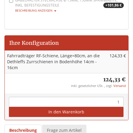
GABELHALTER STECKACHSE Ø 15MM, 150MM SPANNBREITE,
INKL. BEFESTIGUNGSTEILE
+101,86 €
BESCHREIBUNG ANZEIGEN
Ihre Konfiguration
Fahrradträger RF-Schiene, Länge=80cm, an die
124,33 €
Dethleffs Zurrschienen in Bodenhöhe 14cm -
16cm
124,33 €
inkl. gesetzlicher USt. , zzgl.
Versand
In den Warenkorb
Beschreibung
Frage zum Artikel