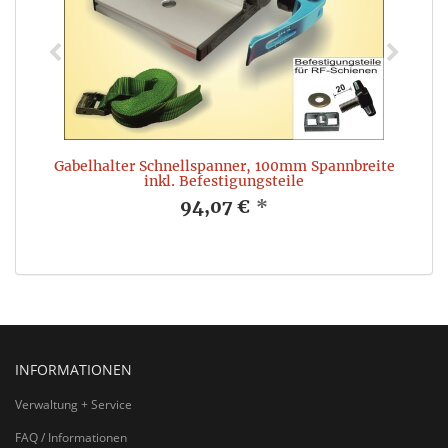
Gabelhalter Schnellspanner, 100mm Spannbreite
inkl. Befestigungsteile
94,07 €
*
INFORMATIONEN
Verwaltung + Service
FAQ / Informationen