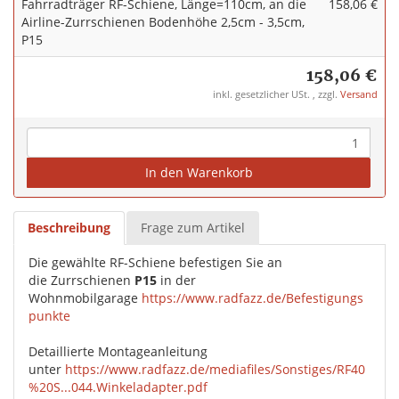
Fahrradträger RF-Schiene, Länge=110cm, an die
158,06 €
Airline-Zurrschienen Bodenhöhe 2,5cm - 3,5cm,
P15
158,06 €
inkl. gesetzlicher USt. , zzgl.
Versand
In den Warenkorb
Beschreibung
Frage zum Artikel
Die gewählte RF-Schiene befestigen Sie an
die Zurrschienen
P15
in der
Wohnmobilgarage
https://www.radfazz.de/Befestigungs
punkte
Detaillierte Montageanleitung
unter
https://www.radfazz.de/mediafiles/Sonstiges/RF40
%20S...044.Winkeladapter.pdf