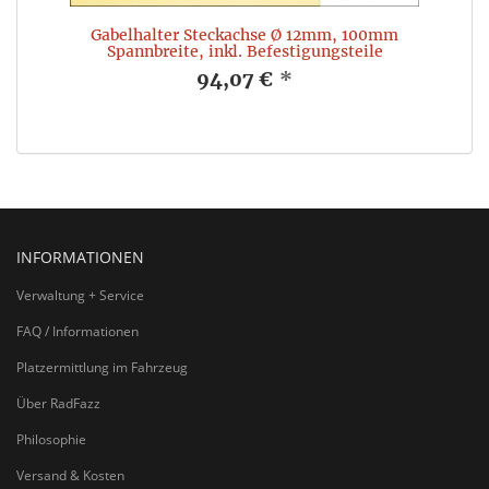
Gabelhalter Steckachse Ø 12mm, 100mm
G
Spannbreite, inkl. Befestigungsteile
94,07 €
*
INFORMATIONEN
Verwaltung + Service
FAQ / Informationen
Platzermittlung im Fahrzeug
Über RadFazz
Philosophie
Versand & Kosten