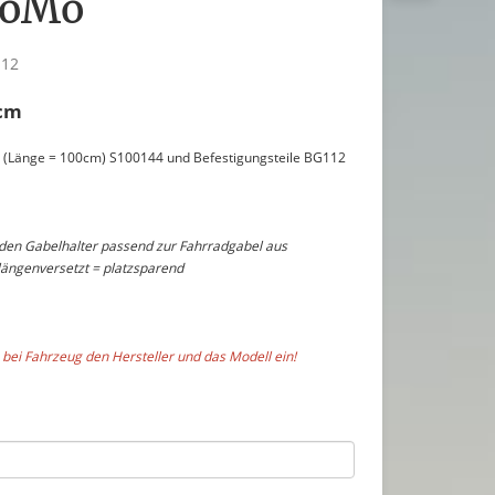
WoMo
112
2cm
ne (Länge = 100cm) S100144 und Befestigungsteile BG112
 den Gabelhalter passend zur Fahrradgabel aus
längenversetzt = platzsparend
 bei Fahrzeug den Hersteller und das Modell ein!