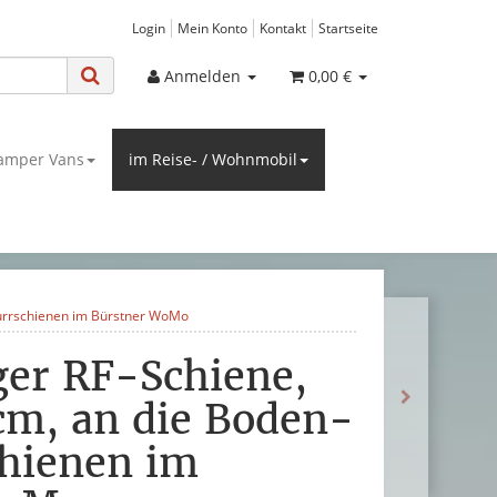
Login
Mein Konto
Kontakt
Startseite
Anmelden
0,00 €
amper Vans
im Reise- / Wohnmobil
Zurrschienen im Bürstner WoMo
ger RF-Schiene,
m, an die Boden-
hienen im