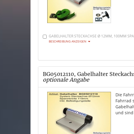
GABELHALTER STECKACHSE Ø 12MM, 100MM SPAN
BESCHREIBUNG ANZEIGEN
BG05012110, Gabelhalter Steckac
optionale Angabe
Die Fahr
Fahrrad 
Gabelhal
und sind