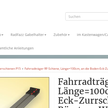
o
RadFazz Gabelhalter
Zubehör
im Kastenwagen/C
ämtliche Anleitungen
urrschienen P15
Fahrradträger RF-Schiene, Länge=100cm, an die Boden-Eck-
Fahrradträ
Länge=100c
Eck-Zurrsc