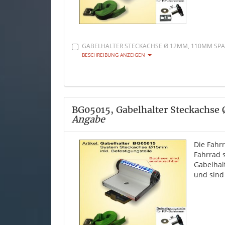
GABELHALTER STECKACHSE Ø 12MM, 110MM SPAN
BESCHREIBUNG ANZEIGEN
BG05015, Gabelhalter Steckachse
Angabe
Die Fahr
Fahrrad 
Gabelhal
und sind