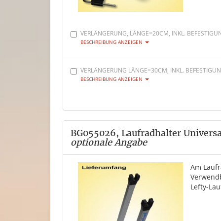
VERLÄNGERUNG, LÄNGE=20CM, INKL. BEFESTIGU
BESCHREIBUNG ANZEIGEN
VERLÄNGERUNG LÄNGE=30CM, INKL. BEFESTIGU
BESCHREIBUNG ANZEIGEN
BG055026, Laufradhalter Universal
optionale Angabe
Am Laufr
Verwendb
Lefty-Lau