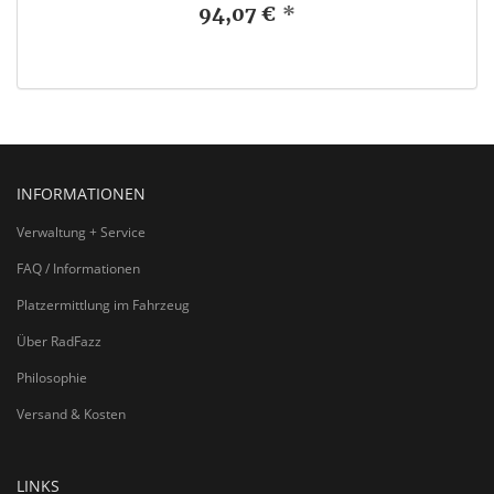
94,07 €
*
INFORMATIONEN
Verwaltung + Service
FAQ / Informationen
Platzermittlung im Fahrzeug
Über RadFazz
Philosophie
Versand & Kosten
LINKS