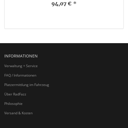
94,07 €
*
INFORMATIONEN
Verwaltung + Service
FAQ / Informationen
Platzermittlung im Fahrzeug
Über RadFazz
Philosophie
Versand & Kosten