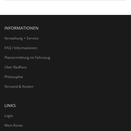
INFORMATIONEN
Verwaltung + Service
FAQ / Informationen
Platzermittlung im Fahrzeug
Über RadFazz
Philosophie
Versand & Kosten
LINKS
Login
Mein Konto