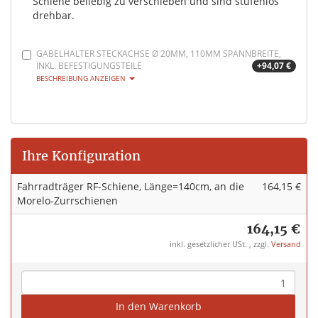
Schiene beliebig zu verschieben und sind stufenlos
drehbar.
GABELHALTER STECKACHSE Ø 20MM, 110MM SPANNBREITE,
INKL. BEFESTIGUNGSTEILE
+94,07 €
BESCHREIBUNG ANZEIGEN
Ihre Konfiguration
Fahrradträger RF-Schiene, Länge=140cm, an die
164,15 €
Morelo-Zurrschienen
164,15 €
inkl. gesetzlicher USt. , zzgl.
Versand
In den Warenkorb